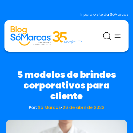
Ir para o site da SóMarcas
5 modelos de brindes
corporativos para
cliente
Por:
Só Marcas
•
26 de abril de 2022