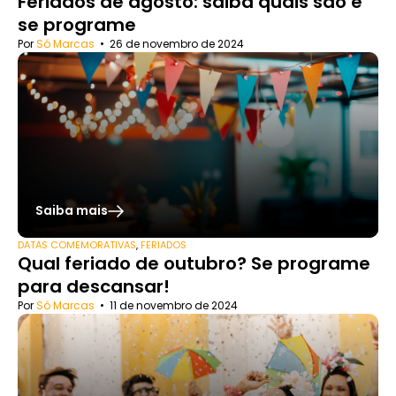
Feriados de agosto: saiba quais são e
se programe
Por
Só Marcas
•
26 de novembro de 2024
Saiba mais
DATAS COMEMORATIVAS
,
FERIADOS
Qual feriado de outubro? Se programe
para descansar!
Por
Só Marcas
•
11 de novembro de 2024