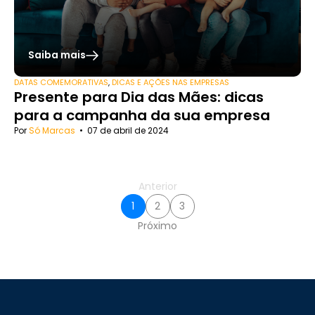
Saiba mais
DATAS COMEMORATIVAS
,
DICAS E AÇÕES NAS EMPRESAS
Presente para Dia das Mães: dicas
para a campanha da sua empresa
Por
Só Marcas
•
07 de abril de 2024
Anterior
1
2
3
Próximo