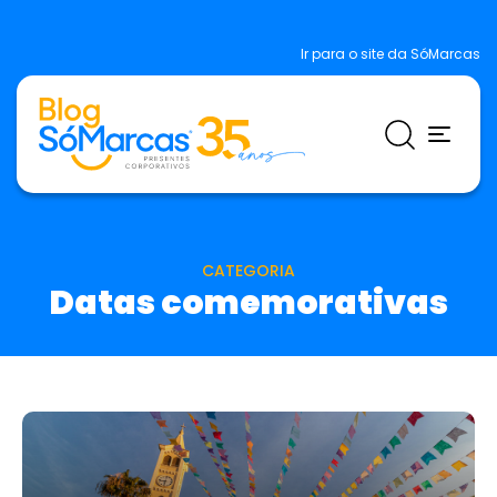
Ir para o site da SóMarcas
CATEGORIA
Datas comemorativas