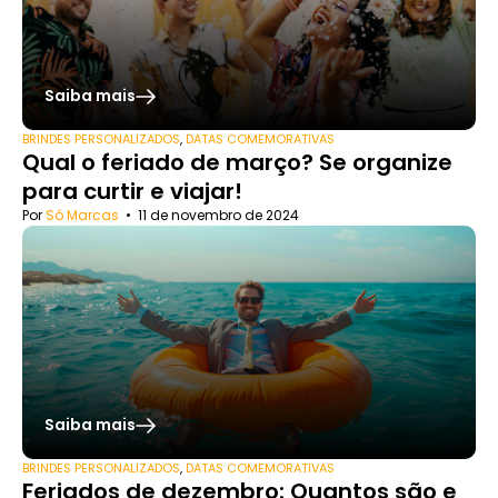
Saiba mais
BRINDES PERSONALIZADOS
,
DATAS COMEMORATIVAS
Qual o feriado de março? Se organize
para curtir e viajar!
Por
Só Marcas
•
11 de novembro de 2024
Saiba mais
BRINDES PERSONALIZADOS
,
DATAS COMEMORATIVAS
Feriados de dezembro: Quantos são e