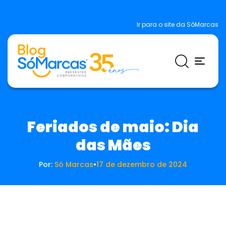
Ir para o site da SóMarcas
Feriados de maio: Dia
das Mães
Por:
Só Marcas
•
17 de dezembro de 2024