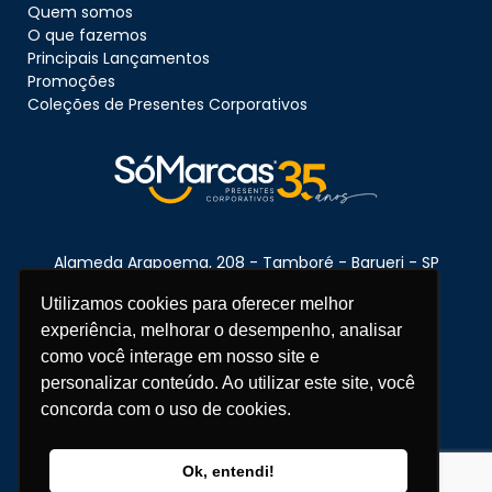
Quem somos
O que fazemos
Principais Lançamentos
Promoções
Coleções de Presentes Corporativos
Alameda Arapoema, 208 - Tamboré - Barueri - SP
CEP:
06460-080
Utilizamos cookies para oferecer melhor
experiência, melhorar o desempenho, analisar
como você interage em nosso site e
Telefone:
11 3670-1360
personalizar conteúdo. Ao utilizar este site, você
concorda com o uso de cookies.
WhatsApp:
11 95681-5743
atendimento@somarcas.com.br
Copyright © 2026 SóMarcas - Todos os direitos reservados.
Ok, entendi!