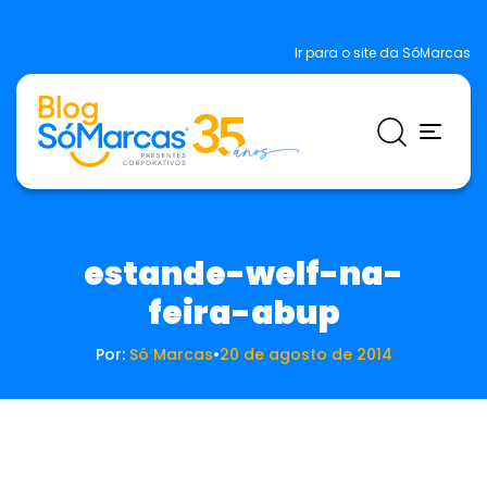
Ir para o site da SóMarcas
estande-welf-na-
feira-abup
Por:
Só Marcas
•
20 de agosto de 2014