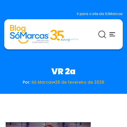
Ir para o site da SóMarcas
VR 2a
Por:
Só Marcas
•
26 de fevereiro de 2026