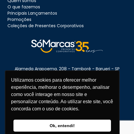
Quem somos
O que fazemos
Principais Lançamentos
Promoções
Coleções de Presentes Corporativos
Alameda Arapoema, 208 - Tamboré - Barueri - SP
CEP:
06460-080
Utilizamos cookies para oferecer melhor
experiência, melhorar o desempenho, analisar
como você interage em nosso site e
Telefone:
11 3670-1360
personalizar conteúdo. Ao utilizar este site, você
concorda com o uso de cookies.
WhatsApp:
11 95681-5743
atendimento@somarcas.com.br
Copyright © 2026 SóMarcas - Todos os direitos reservados.
Ok, entendi!