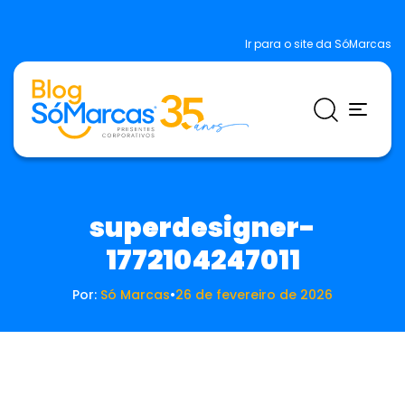
Ir para o site da SóMarcas
superdesigner-
1772104247011
Por:
Só Marcas
•
26 de fevereiro de 2026