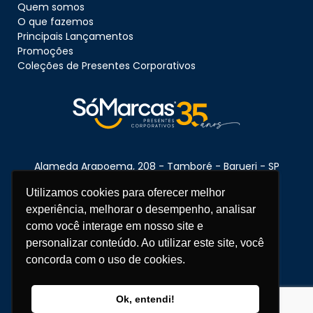
Quem somos
O que fazemos
Principais Lançamentos
Promoções
Coleções de Presentes Corporativos
Alameda Arapoema, 208 - Tamboré - Barueri - SP
CEP:
06460-080
Utilizamos cookies para oferecer melhor
experiência, melhorar o desempenho, analisar
como você interage em nosso site e
Telefone:
11 3670-1360
personalizar conteúdo. Ao utilizar este site, você
concorda com o uso de cookies.
WhatsApp:
11 95681-5743
atendimento@somarcas.com.br
Copyright © 2026 SóMarcas - Todos os direitos reservados.
Ok, entendi!