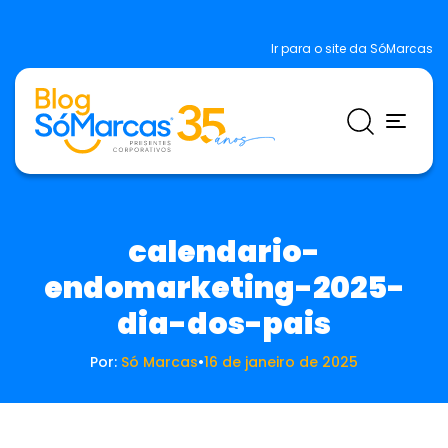
Ir para o site da SóMarcas
calendario-
endomarketing-2025-
dia-dos-pais
Por:
Só Marcas
•
16 de janeiro de 2025