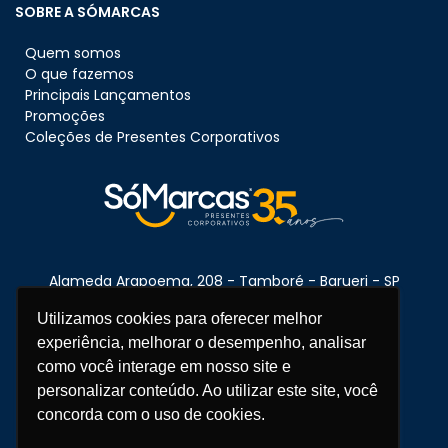
SOBRE A SÓMARCAS
Quem somos
O que fazemos
Principais Lançamentos
Promoções
Coleções de Presentes Corporativos
Alameda Arapoema, 208 - Tamboré - Barueri - SP
CEP:
06460-080
Utilizamos cookies para oferecer melhor
experiência, melhorar o desempenho, analisar
como você interage em nosso site e
Telefone:
11 3670-1360
personalizar conteúdo. Ao utilizar este site, você
concorda com o uso de cookies.
WhatsApp:
11 95681-5743