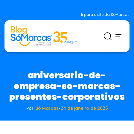
Ir para o site da SóMarcas
aniversario-de-
empresa-so-marcas-
presentes-corporativos
Por:
Só Marcas
•
24 de janeiro de 2025