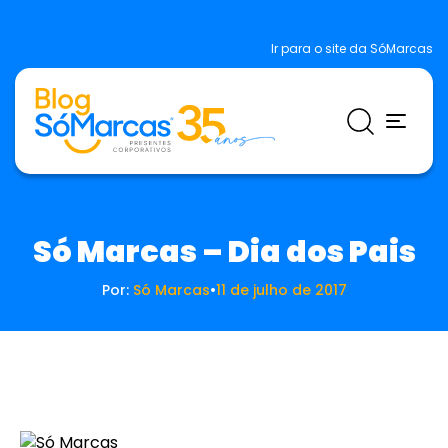
Ir para o site da SóMarcas
Só Marcas – Dia dos Pais
Por:
Só Marcas
•
11 de julho de 2017