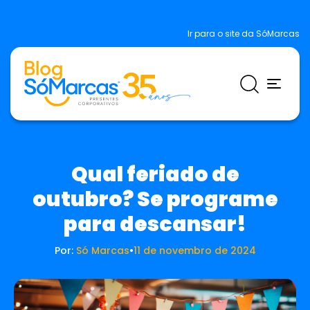
Ir para o site da SóMarcas
Qual feriado de
outubro? Se programe
para descansar!
Por:
Só Marcas
•
11 de novembro de 2024