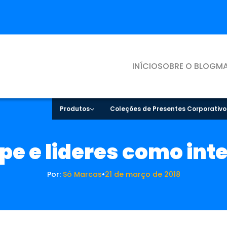
INÍCIO
SOBRE O BLOG
MA
Produtos
Coleções de Presentes Corporativo
pe e lideres como int
Por:
Só Marcas
•
21 de março de 2018