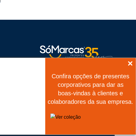
Alameda Arapoema, 208 - Tamboré - Barueri - SP
Confira opções de presentes
CEP:
06460-080
corporativos para dar as
boas-vindas à clientes e
colaboradores da sua empresa.
ight © 2026 SóMarcas - Todos os direitos reservados.