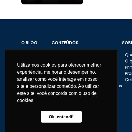
O BLOG
CONTEÚDOS
SOB
Home
Brindes personalizados
Qu
Sobre o Blog
Datas comemorativas
O 
Utilizamos cookies para oferecer melhor
Materiais
Feriados
Pri
experiência, melhorar o desempenho,
Fale conosco
Dicas e ações nas empresas
Pr
analisar como você interage em nosso
Eventos corporativos
Col
Presentes e brindes corporativos
site e personalizar conteúdo. Ao utilizar
RH
este site, você concorda com o uso de
Institucional
cookies.
Telefone:
11 3670-1360
WhatsApp:
11 95681-5743
Ok, entendi!
atendimento@somarcas.com.br