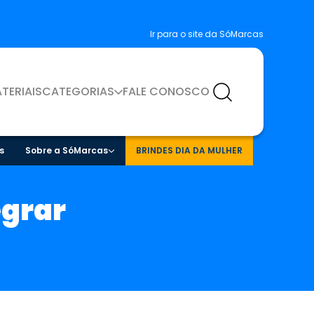
Ir para o site da SóMarcas
TERIAIS
CATEGORIAS
FALE CONOSCO
s
Sobre a SóMarcas
BRINDES DIA DA MULHER
egrar