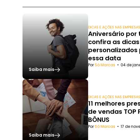
DICAS E AÇÕES NAS EMPRESA
Aniversário por
confira as dicas
personalizados
essa data
Por
Só Marcas
•
04 de jan
Saiba mais
DICAS E AÇÕES NAS EMPRESA
11 melhores pre
de vendas TOP 
BÔNUS
Por
Só Marcas
•
17 de nov
Saiba mais