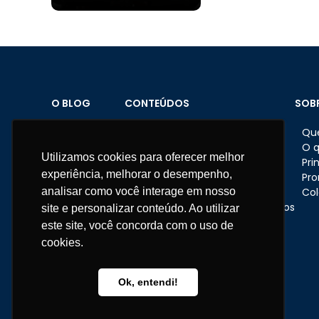
O BLOG
CONTEÚDOS
SOB
Home
Brindes personalizados
Qu
Sobre o Blog
Datas comemorativas
O 
Utilizamos cookies para oferecer melhor
Materiais
Feriados
Pri
experiência, melhorar o desempenho,
Fale conosco
Dicas e ações nas empresas
Pr
analisar como você interage em nosso
Eventos corporativos
Col
Presentes e brindes corporativos
site e personalizar conteúdo. Ao utilizar
RH
este site, você concorda com o uso de
Institucional
cookies.
Telefone:
11 3670-1360
WhatsApp:
11 95681-5743
Ok, entendi!
atendimento@somarcas.com.br