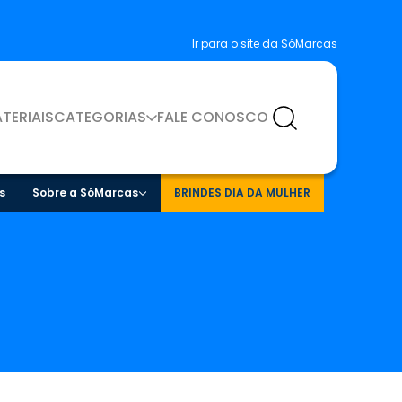
Ir para o site da SóMarcas
TERIAIS
CATEGORIAS
FALE CONOSCO
s
Sobre a SóMarcas
BRINDES DIA DA MULHER