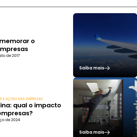
S
comemorar o
 empresas
sto de 2017
Saiba mais
S E AÇÕES NAS EMPRESAS
ina: qual o impacto
 empresas?
ço de 2024
Saiba mais