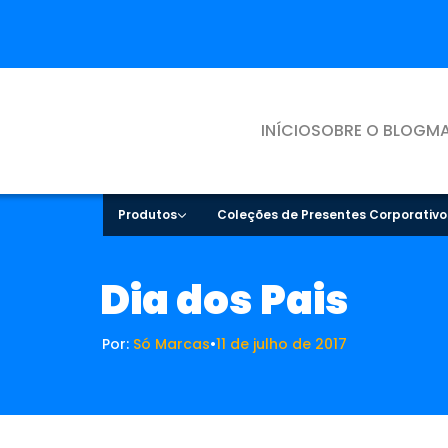
INÍCIO
SOBRE O BLOG
MA
Produtos
Coleções de Presentes Corporativo
Dia dos Pais
Por:
Só Marcas
•
11 de julho de 2017