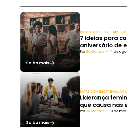
DICAS E AÇÕES NAS EMPRESA
7 ideias para 
aniversário de
Por
Só Marcas
•
14 de ago
Saiba mais
DATAS COMEMORATIVAS
,
DICA
Liderança femin
que causa nas
Por
Só Marcas
•
01 de mar
Saiba mais