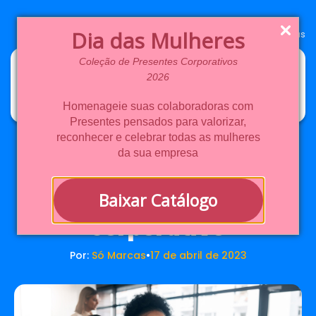
Dia das Mulheres
Ir para o site da SóMarcas
Coleção de Presentes Corporativos
2026
Homenageie suas colaboradoras com
Presentes pensados para valorizar,
reconhecer e celebrar todas as mulheres
da sua empresa
O cenário da liderança
feminina no mundo
Baixar Catálogo
corporativo
Por:
Só Marcas
•
17 de abril de 2023