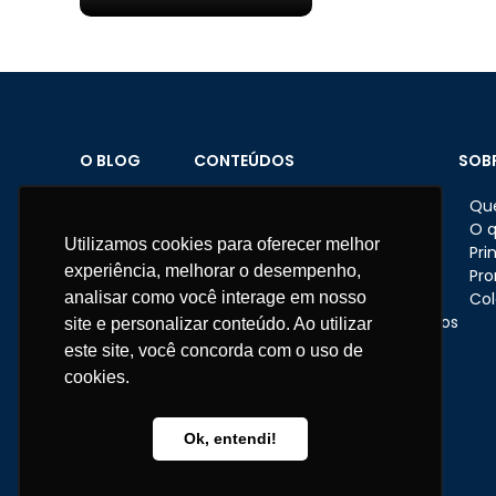
O BLOG
CONTEÚDOS
SOB
Home
Brindes personalizados
Qu
Sobre o Blog
Datas comemorativas
O 
Utilizamos cookies para oferecer melhor
Materiais
Feriados
Pri
experiência, melhorar o desempenho,
Fale conosco
Dicas e ações nas empresas
Pr
analisar como você interage em nosso
Eventos corporativos
Col
Presentes e brindes corporativos
site e personalizar conteúdo. Ao utilizar
RH
este site, você concorda com o uso de
Institucional
cookies.
Telefone:
11 3670-1360
WhatsApp:
11 95681-5743
Ok, entendi!
atendimento@somarcas.com.br