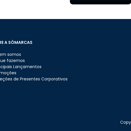
RE A SÓMARCAS
em somos
que fazemos
ncipais Lançamentos
omoções
eções de Presentes Corporativos
Copyr