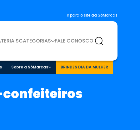
Ir para o site da SóMarcas
TERIAIS
CATEGORIAS
FALE CONOSCO
s
Sobre a SóMarcas
BRINDES DIA DA MULHER
confeiteiros