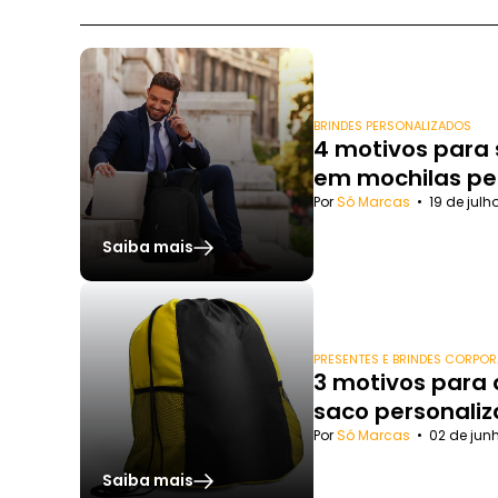
BRINDES PERSONALIZADOS
4 motivos para 
em mochilas pe
Por
Só Marcas
•
19 de julh
Saiba mais
PRESENTES E BRINDES CORPOR
3 motivos para
saco personaliz
Por
Só Marcas
•
02 de jun
Saiba mais