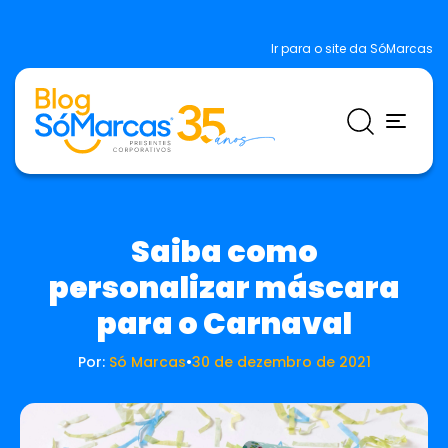
Ir para o site da SóMarcas
Saiba como
personalizar máscara
para o Carnaval
Por:
Só Marcas
•
30 de dezembro de 2021