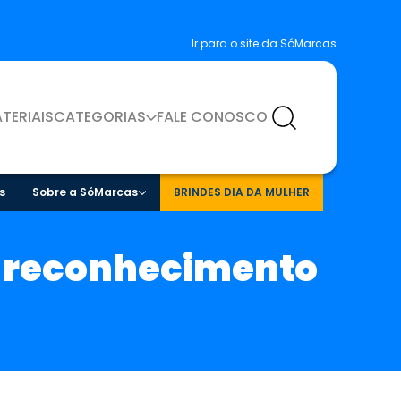
Ir para o site da SóMarcas
TERIAIS
CATEGORIAS
FALE CONOSCO
s
Sobre a SóMarcas
BRINDES DIA DA MULHER
-reconhecimento