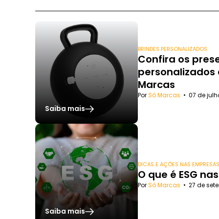
BRINDES PERSONALIZADOS
Confira os pres
personalizados 
Marcas
Por
Só Marcas
•
07 de jul
Saiba mais
DICAS E AÇÕES NAS EMPRESA
O que é ESG na
Por
Só Marcas
•
27 de set
Saiba mais