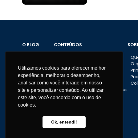
O BLOG
CONTEÚDOS
SOB
Home
Brindes personalizados
Qu
Sobre o Blog
Datas comemorativas
O 
Utilizamos cookies para oferecer melhor
Materiais
Feriados
Pri
experiência, melhorar o desempenho,
Fale conosco
Dicas e ações nas empresas
Pr
analisar como você interage em nosso
Eventos corporativos
Col
Presentes e brindes corporativos
site e personalizar conteúdo. Ao utilizar
RH
este site, você concorda com o uso de
Institucional
cookies.
Telefone:
11 3670-1360
WhatsApp:
11 95681-5743
Ok, entendi!
atendimento@somarcas.com.br