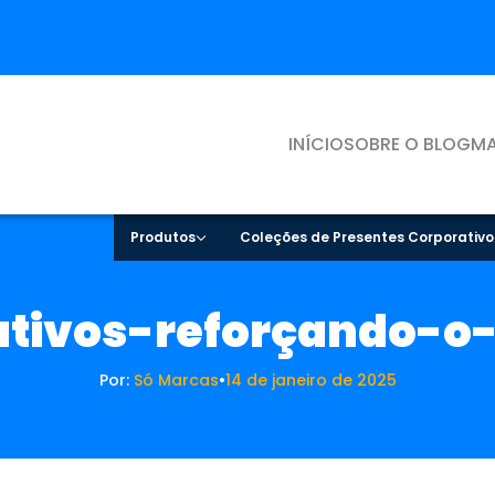
INÍCIO
SOBRE O BLOG
MA
Produtos
Coleções de Presentes Corporativo
ativos-reforçando-o
Por:
Só Marcas
•
14 de janeiro de 2025