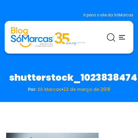
Ir para o site da SóMarcas
shutterstock_1023838474
Por:
Só Marcas
•
22 de março de 2018