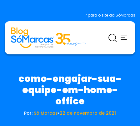
Ir para o site da SóMarcas
como-engajar-sua-
equipe-em-home-
office
Por:
Só Marcas
•
22 de novembro de 2021