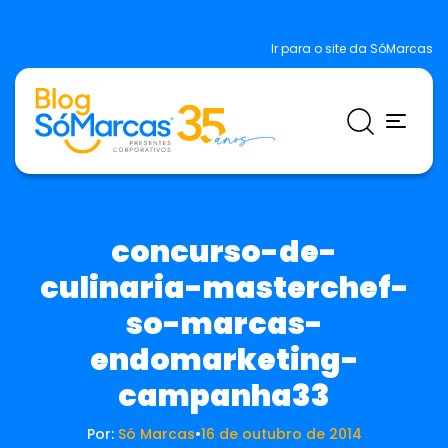
Ir para o site da SóMarcas
concurso-de-
culinaria-masterchef-
so-marcas-
endomarketing-
campanha33
Por:
Só Marcas
•
16 de outubro de 2014