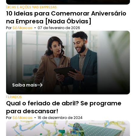
DICAS E AÇÕES NAS EMPRESAS
10 Ideias para Comemorar Aniversário
na Empresa [Nada Óbvias]
Por
Só Marcas
•
07 de fevereiro de 2026
Saiba mais
FERIADOS
Qual o feriado de abril? Se programe
para descansar!
Por
Só Marcas
•
16 de dezembro de 2024