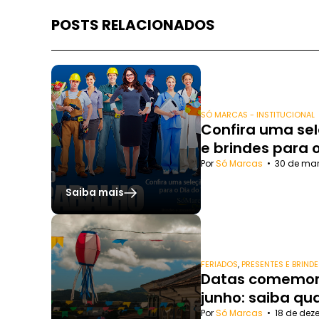
POSTS RELACIONADOS
SÓ MARCAS - INSTITUCIONAL
Confira uma se
e brindes para 
Por
Só Marcas
•
30 de mar
Saiba mais
FERIADOS
,
PRESENTES E BRIND
Datas comemor
junho: saiba qu
Por
Só Marcas
•
18 de dez