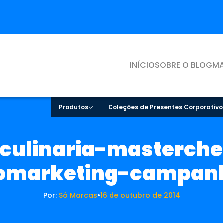
INÍCIO
SOBRE O BLOG
MA
Produtos
Coleções de Presentes Corporativo
culinaria-masterch
omarketing-campan
Por:
Só Marcas
•
16 de outubro de 2014