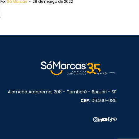
Por
Só Marcas
•
29 de março de 2022
Alameda Arapoema, 208 - Tamboré - Barueri - SP
CEP:
06460-080