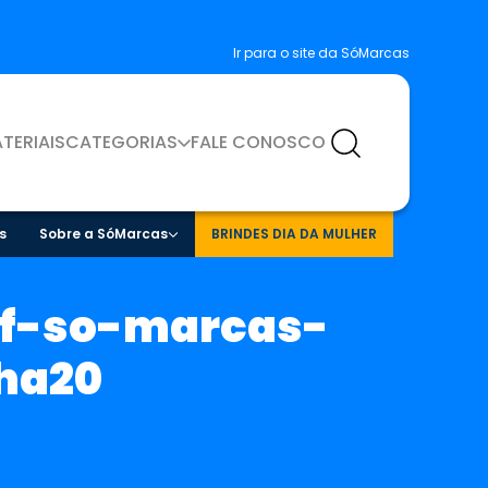
Ir para o site da SóMarcas
TERIAIS
CATEGORIAS
FALE CONOSCO
s
Sobre a SóMarcas
BRINDES DIA DA MULHER
ef-so-marcas-
ha20