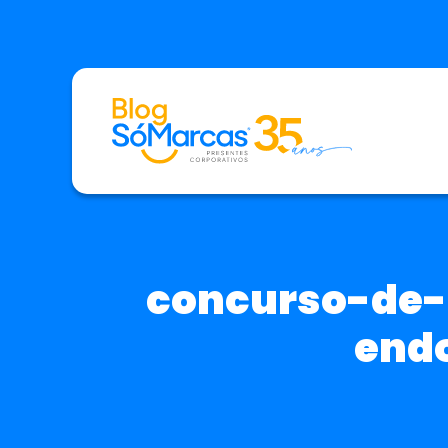
concurso-de-
end