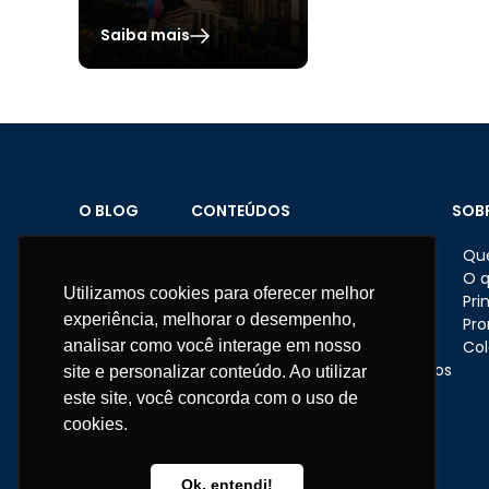
Saiba mais
O BLOG
CONTEÚDOS
SOB
Home
Brindes personalizados
Qu
Sobre o Blog
Datas comemorativas
O 
Utilizamos cookies para oferecer melhor
Materiais
Feriados
Pri
experiência, melhorar o desempenho,
Fale conosco
Dicas e ações nas empresas
Pr
analisar como você interage em nosso
Eventos corporativos
Col
Presentes e brindes corporativos
site e personalizar conteúdo. Ao utilizar
RH
este site, você concorda com o uso de
Institucional
cookies.
Telefone:
11 3670-1360
WhatsApp:
11 95681-5743
Ok, entendi!