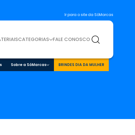
Ir para o site da SóMarcas
TERIAIS
CATEGORIAS
FALE CONOSCO
s
Sobre a SóMarcas
BRINDES DIA DA MULHER