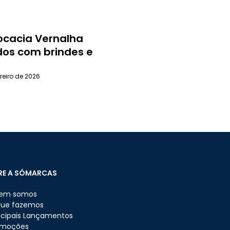
ocacia Vernalha
dos com brindes e
reiro de 2026
RE A SÓMARCAS
em somos
que fazemos
ncipais Lançamentos
omoções