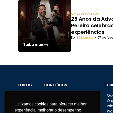
CASES DE SUCESSO
25 Anos da Adv
Pereira celebra
experiências
Por
Só Marcas
•
07 de feve
Saiba mais
O BLOG
CONTEÚDOS
SOB
Home
Brindes personalizados
Qu
Sobre o Blog
Datas comemorativas
O 
Utilizamos cookies para oferecer melhor
Materiais
Feriados
Pri
experiência, melhorar o desempenho,
Fale conosco
Dicas e ações nas empresas
Pr