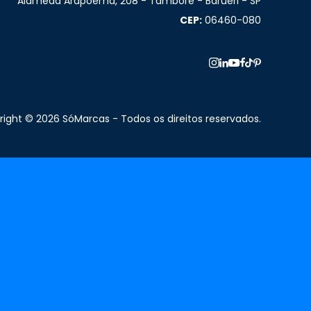
Alameda Arapoema, 208 - Tamboré - Barueri - SP
CEP:
06460-080
ight © 2026 SóMarcas - Todos os direitos reservados.