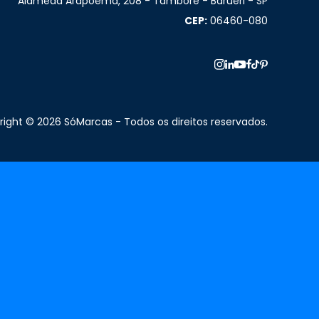
Alameda Arapoema, 208 - Tamboré - Barueri - SP
CEP:
06460-080
ight © 2026 SóMarcas - Todos os direitos reservados.