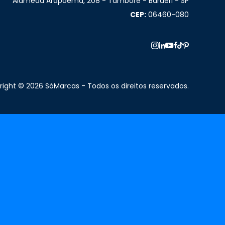
Alameda Arapoema, 208 - Tamboré - Barueri - SP
CEP:
06460-080
ight © 2026 SóMarcas - Todos os direitos reservados.