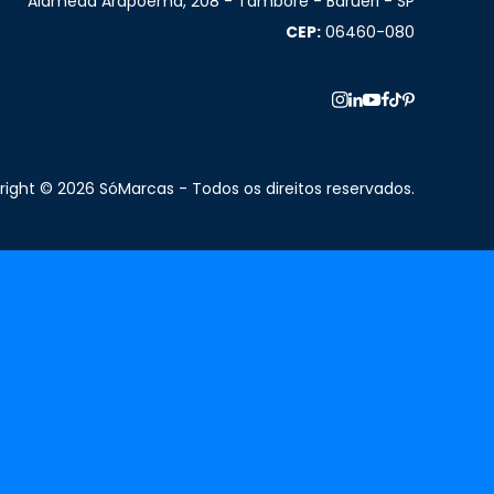
Alameda Arapoema, 208 - Tamboré - Barueri - SP
CEP:
06460-080
ight © 2026 SóMarcas - Todos os direitos reservados.