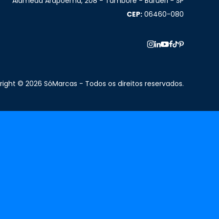
Alameda Arapoema, 208 - Tamboré - Barueri - SP
CEP:
06460-080
ight © 2026 SóMarcas - Todos os direitos reservados.