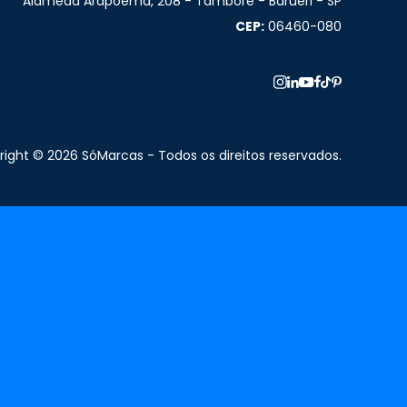
Alameda Arapoema, 208 - Tamboré - Barueri - SP
CEP:
06460-080
ight © 2026 SóMarcas - Todos os direitos reservados.