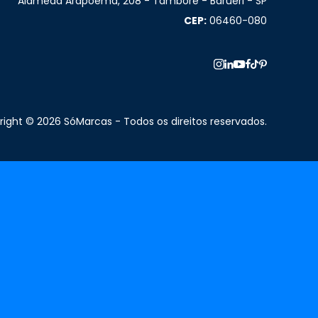
Alameda Arapoema, 208 - Tamboré - Barueri - SP
CEP:
06460-080
ight © 2026 SóMarcas - Todos os direitos reservados.