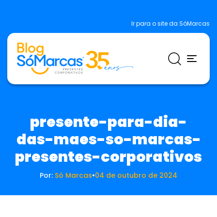
Ir para o site da SóMarcas
presente-para-dia-
das-maes-so-marcas-
presentes-corporativos
Por:
Só Marcas
•
04 de outubro de 2024