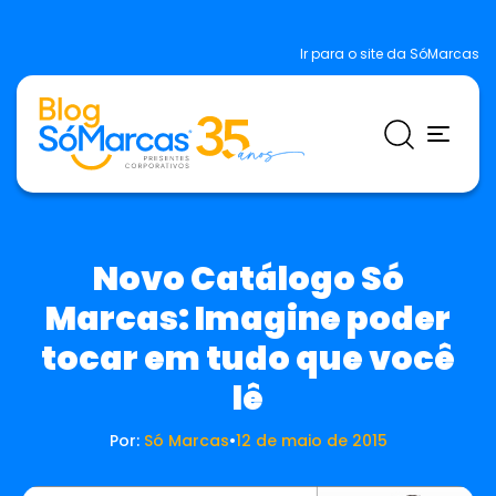
Ir para o site da SóMarcas
Novo Catálogo Só
Marcas: Imagine poder
tocar em tudo que você
lê
Por:
Só Marcas
•
12 de maio de 2015