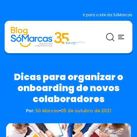
Ir para o site da SóMarcas
Dicas para organizar o
onboarding de novos
colaboradores
Por:
Só Marcas
•
05 de outubro de 2021