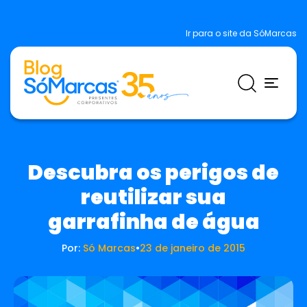
Ir para o site da SóMarcas
Descubra os perigos de
reutilizar sua
garrafinha de água
Por:
Só Marcas
•
23 de janeiro de 2015