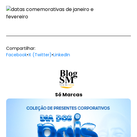
Compartilhar:
Facebook
•
X (Twitter)
•
LinkedIn
Só Marcas