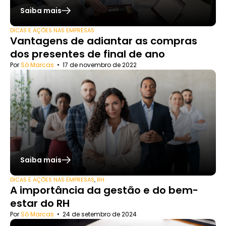
Saiba mais
DICAS E AÇÕES NAS EMPRESAS
Vantagens de adiantar as compras
dos presentes de final de ano
Por
Só Marcas
•
17 de novembro de 2022
Saiba mais
DICAS E AÇÕES NAS EMPRESAS
,
RH
A importância da gestão e do bem-
estar do RH
Por
Só Marcas
•
24 de setembro de 2024