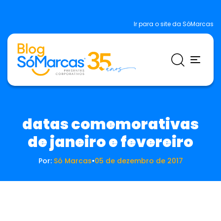
Ir para o site da SóMarcas
datas comemorativas
de janeiro e fevereiro
Por:
Só Marcas
•
05 de dezembro de 2017