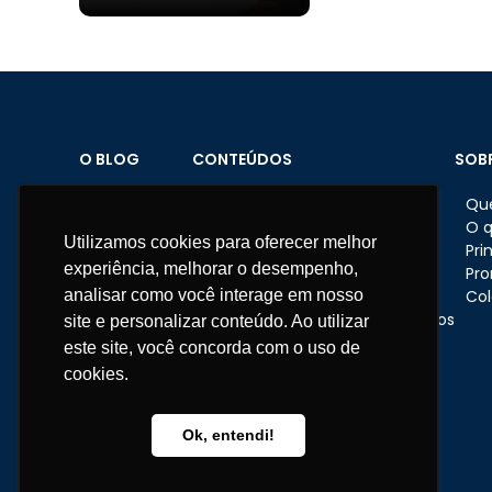
O BLOG
CONTEÚDOS
SOB
Home
Brindes personalizados
Qu
Sobre o Blog
Datas comemorativas
O 
Utilizamos cookies para oferecer melhor
Materiais
Feriados
Pri
experiência, melhorar o desempenho,
Fale conosco
Dicas e ações nas empresas
Pr
analisar como você interage em nosso
Eventos corporativos
Col
Presentes e brindes corporativos
site e personalizar conteúdo. Ao utilizar
RH
este site, você concorda com o uso de
Institucional
cookies.
Telefone:
11 3670-1360
WhatsApp:
11 95681-5743
Ok, entendi!
atendimento@somarcas.com.br