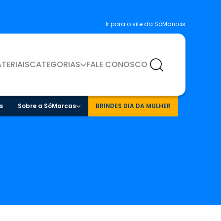
Ir para o site da SóMarcas
TERIAIS
CATEGORIAS
FALE CONOSCO
s
Sobre a SóMarcas
BRINDES DIA DA MULHER