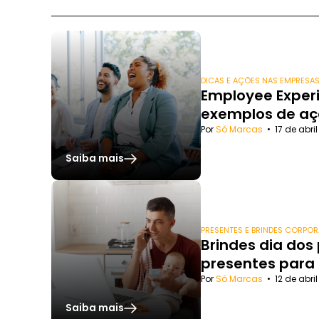
DICAS E AÇÕES NAS EMPRESA
Employee Experi
exemplos de aç
Por
Só Marcas
•
17 de abri
Saiba mais
PRESENTES E BRINDES CORPOR
Brindes dia dos
presentes para
Por
Só Marcas
•
12 de abri
Saiba mais