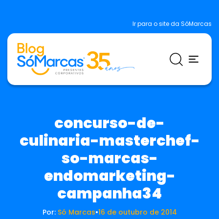
Ir para o site da SóMarcas
concurso-de-
culinaria-masterchef-
so-marcas-
endomarketing-
campanha34
Por:
Só Marcas
•
16 de outubro de 2014