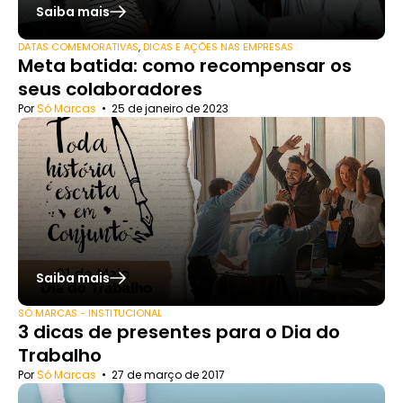
Saiba mais
DATAS COMEMORATIVAS
,
DICAS E AÇÕES NAS EMPRESAS
Meta batida: como recompensar os
seus colaboradores
Por
Só Marcas
•
25 de janeiro de 2023
Saiba mais
SÓ MARCAS - INSTITUCIONAL
3 dicas de presentes para o Dia do
Trabalho
Por
Só Marcas
•
27 de março de 2017