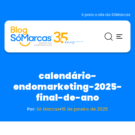
Ir para o site da SóMarcas
calendário-
endomarketing-2025-
final-de-ano
Por:
Só Marcas
•
16 de janeiro de 2025