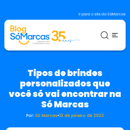
Ir para o site da SóMarcas
Tipos de brindes
personalizados que
você só vai encontrar na
Só Marcas
Por:
Só Marcas
•
13 de janeiro de 2022