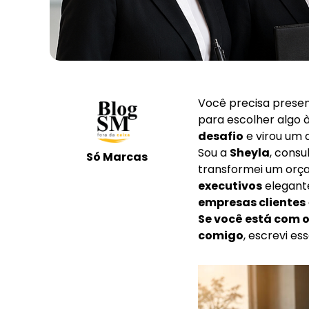
Você precisa presen
para escolher algo à
desafio
e virou um 
Sou a
Sheyla
, cons
Só Marcas
transformei um orç
executivos
elegante
empresas clientes
Se você está com o
comigo
, escrevi e