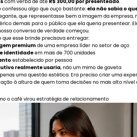
as
com verba de até
R$ 300,00 por presenteado
.
confessou algo que ouço bastante:
ela não sabia o qu
legante, que representasse bem a imagem da empresa, m
rico demais para o público que ela queria presentear. El
 a nossa conversa de verdade começou.
que esse brinde precisava entregar:
agem premium
de uma empresa líder no setor de aço
e identidade
em mais de 700 unidades
ento
estabelecido por pessoa
cutivo realmente usaria
, não um mimo de gaveta
apenas uma questão estética. Era preciso criar uma expe
cação à altura de quem toma decisões no mais alto nível 
omo o café virou estratégia de relacionamento