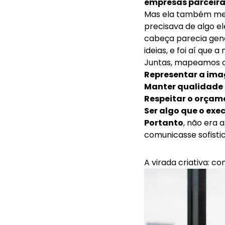
empresas parceir
Mas ela também me 
precisava de algo e
cabeça parecia gené
ideias, e foi aí que
Juntas, mapeamos o 
Representar a im
Manter qualidade 
Respeitar o orçam
Ser algo que o exe
Portanto
, não era 
comunicasse sofisti
A virada criativa: c