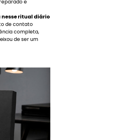
preparado e
nesse ritual diário
o de contato
iência completa,
eixou de ser um