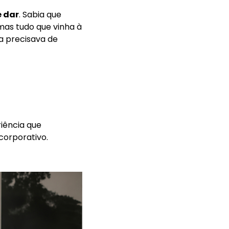
e dar
. Sabia que
as tudo que vinha à
a precisava de
riência que
corporativo.