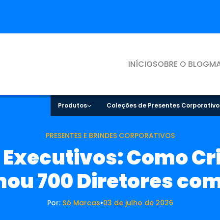
INÍCIO
SOBRE O BLOG
MA
Produtos
Coleções de Presentes Corporativo
PRESENTES E BRINDES CORPORATIVOS
 Executivos: Como Cri
ou 700 Diretores com
Por:
Só Marcas
•
03 de julho de 2026