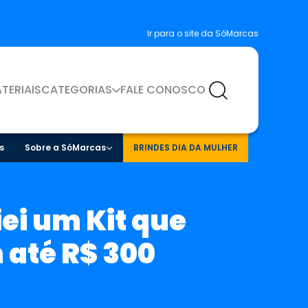
Ir para o site da SóMarcas
TERIAIS
CATEGORIAS
FALE CONOSCO
s
Sobre a SóMarcas
BRINDES DIA DA MULHER
ei um Kit que
 até R$ 300