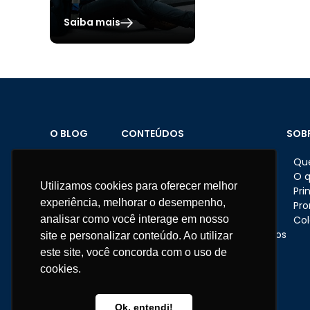
Saiba mais
O BLOG
CONTEÚDOS
SOB
Home
Brindes personalizados
Qu
Sobre o Blog
Datas comemorativas
O 
Utilizamos cookies para oferecer melhor
Materiais
Feriados
Pri
experiência, melhorar o desempenho,
Fale conosco
Dicas e ações nas empresas
Pr
analisar como você interage em nosso
Eventos corporativos
Col
Presentes e brindes corporativos
site e personalizar conteúdo. Ao utilizar
RH
este site, você concorda com o uso de
Institucional
cookies.
Telefone:
11 3670-1360
WhatsApp:
11 95681-5743
Ok, entendi!