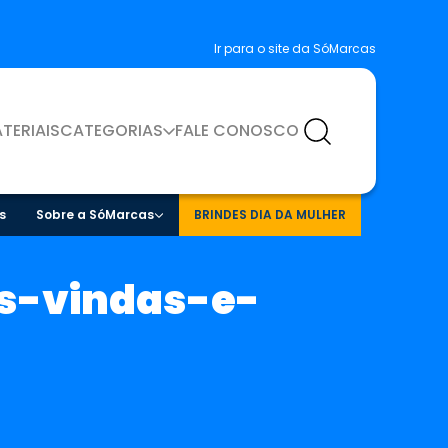
Ir para o site da SóMarcas
TERIAIS
CATEGORIAS
FALE CONOSCO
s
Sobre a SóMarcas
BRINDES DIA DA MULHER
s-vindas-e-