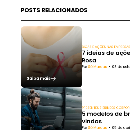
POSTS RELACIONADOS
DICAS E AÇÕES NAS EMPRESA
7 ideias de açõ
Rosa
Por
Só Marcas
•
08 de set
Saiba mais
PRESENTES E BRINDES CORPOR
5 modelos de b
vindas
Por
Só Marcas
•
05 de abri