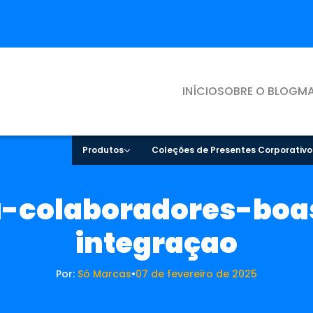
INÍCIO
SOBRE O BLOG
MA
Produtos
Coleções de Presentes Corporativo
a-colaboradores-boa
integraçao
Por:
Só Marcas
•
07 de fevereiro de 2025