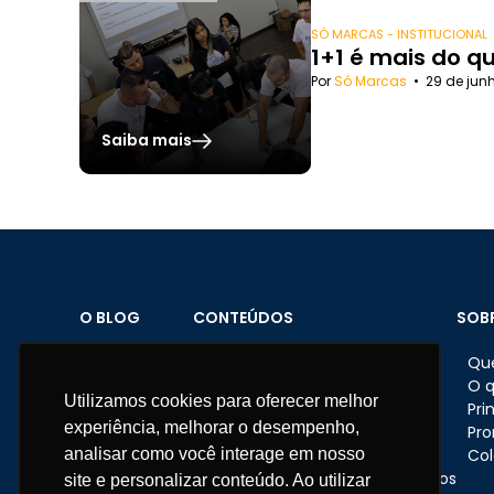
SÓ MARCAS - INSTITUCIONAL
1+1 é mais do q
Por
Só Marcas
•
29 de jun
Saiba mais
O BLOG
CONTEÚDOS
SOB
Home
Brindes personalizados
Qu
Sobre o Blog
Datas comemorativas
O 
Utilizamos cookies para oferecer melhor
Materiais
Feriados
Pri
experiência, melhorar o desempenho,
Fale conosco
Dicas e ações nas empresas
Pr
analisar como você interage em nosso
Eventos corporativos
Col
Presentes e brindes corporativos
site e personalizar conteúdo. Ao utilizar