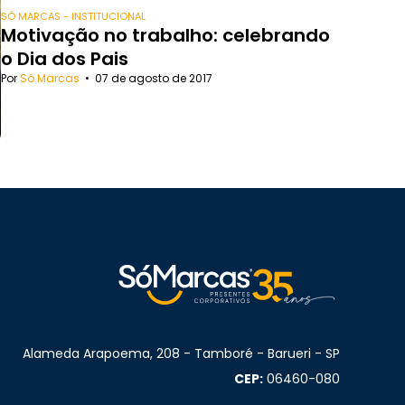
SÓ MARCAS - INSTITUCIONAL
Motivação no trabalho: celebrando
o Dia dos Pais
Por
Só Marcas
•
07 de agosto de 2017
Alameda Arapoema, 208 - Tamboré - Barueri - SP
CEP:
06460-080