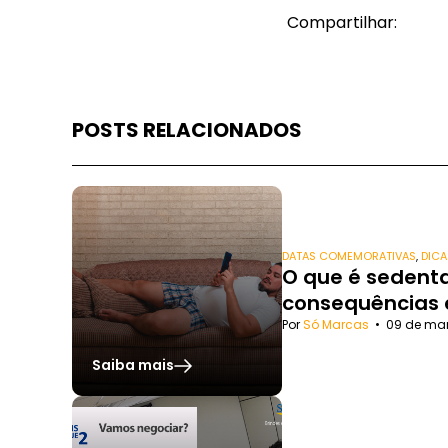
Compartilhar:
POSTS RELACIONADOS
DATAS COMEMORATIVAS
,
DICA
O que é sedenta
consequências
Por
Só Marcas
•
09 de ma
Saiba mais