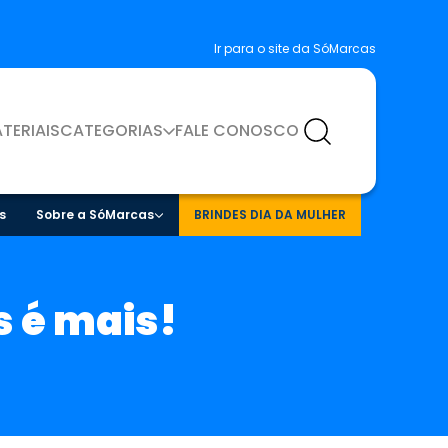
Ir para o site da SóMarcas
TERIAIS
CATEGORIAS
FALE CONOSCO
s
Sobre a SóMarcas
BRINDES DIA DA MULHER
 é mais!