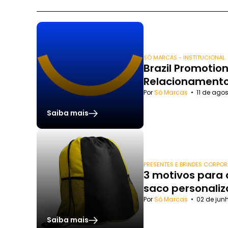
SÓ MARCAS - INSTITUCIONAL
Brazil Promotio
Relacionament
Por
Só Marcas
•
11 de agos
Saiba mais
PRESENTES E BRINDES CORPOR
3 motivos para
saco personaliz
Por
Só Marcas
•
02 de jun
Saiba mais