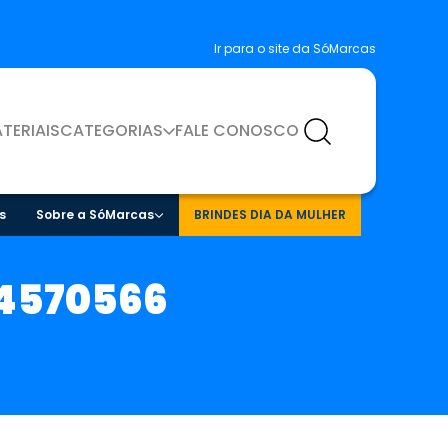
Ir para o site da SóMarcas
TERIAIS
CATEGORIAS
FALE CONOSCO
s
Sobre a SóMarcas
BRINDES DIA DA MULHER
-4570566