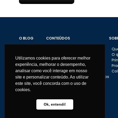
O BLOG
CONTEÚDOS
SOB
Home
Brindes personalizados
Qu
Sobre o Blog
Datas comemorativas
O 
Utilizamos cookies para oferecer melhor
Materiais
Feriados
Pri
experiência, melhorar o desempenho,
Fale conosco
Dicas e ações nas empresas
Pr
analisar como você interage em nosso
Eventos corporativos
Col
Presentes e brindes corporativos
site e personalizar conteúdo. Ao utilizar
RH
este site, você concorda com o uso de
Institucional
cookies.
Telefone:
11 3670-1360
WhatsApp:
11 95681-5743
Ok, entendi!
atendimento@somarcas.com.br