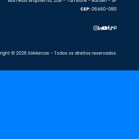
Alameda Arapoema, 208 - Tamboré - Barueri - SP
CEP:
06460-080
ight © 2026 SóMarcas - Todos os direitos reservados.